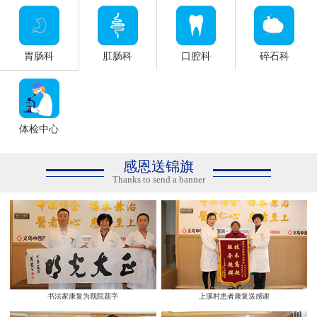
胃肠科
肛肠科
口腔科
碎石科
体检中心
感恩送锦旗
Thanks to send a banner
书法家康复为我院题字
上溪村患者康复送感谢