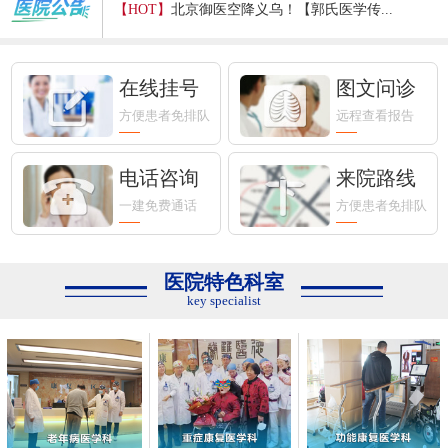
【HOT】
它来了！不打针不吃药，我院推出...
5.12护士节｜致敬白衣天使，守护...
在线挂号
图文问诊
方便患者免排队
远程查看报告
守正创新防癌路｜我院＂中医防癌...
电话咨询
来院路线
普法宣传|净化网络环境，打击网...
一建免费通话
方便患者免排队
【医讯】义乌中西医结合医院专家...
医院特色科室
照见疲劳，携手同行”——SEID灯...
key specialist
【医讯】“上海肿瘤专家何裕民教...
邵逸夫医院授予义乌中西医结合医...