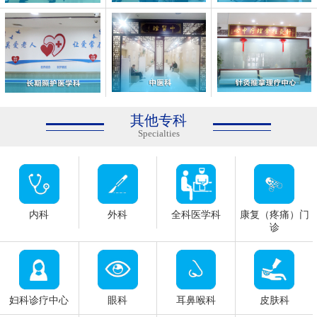
【郭氏医学传承研究室浙江站】签...
北京御医空降义乌！【郭氏医学传...
其他专科
Specialties
内科
外科
全科医学科
康复（疼痛）门
诊
妇科诊疗中心
眼科
耳鼻喉科
皮肤科